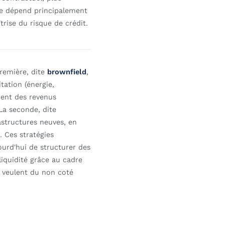
nce dépend principalement
trise du risque de crédit.
première, dite
brownfield
,
tation (énergie,
rent des revenus
 La seconde, dite
rastructures neuves, en
l. Ces stratégies
ourd'hui de structurer des
liquidité grâce au cadre
i veulent du non coté