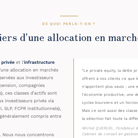
DE QUOI PARLE-T-ON ?
liers d'une allocation en march
 privée
et l'
infrastructure
 d'une allocation en marchés
“Le private equity, la dette pr
servées aux investisseurs
offrent à nos clients ce que
e pension, compagnies
n'apportent plus seuls : une e
), ces classes d'actifs sont
l'économie productive, une dé
x investisseurs privés via
cycles boursiers et un horizo
, SLP, FCPR institutionnels),
Mais ce sont aussi des classes
e généralement compris entre
la sélection fait toute la diffé
Michel QUERUEL, Fondateur 
e. Nous nous concentrons
Cabinet de conseil en gestio