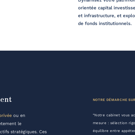
Dynamisez votre patrimoi
orientée capital investiss
et infrastructure, et expl
de fonds institutionnels.
ment
NOTRE DÉMARCHE SU
privée
ou en
“Notre cabinet vous 
mesure : sélection rigo
rètement le
équilibre entre appéten
tifs stratégiques. Ces