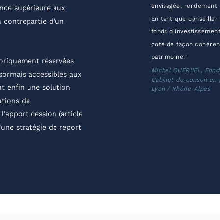
envisagée, rendement 
ance supérieure aux
En tant que conseiller
n contrepartie d'un
fonds d'investissement
coté de façon cohéren
patrimoine.”
toriquement réservées
Michel QUERUEL, Fond
ésormais accessibles aux
Cabinet de conseil en 
ent enfin une solution
Lyon / Rhône-Alpes
ations de
l'apport cession (article
'une stratégie de report