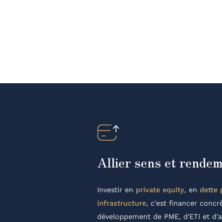
Allier sens et rende
Investir en
private equity
, en
dette 
infrastructure
, c'est financer conc
développement de PME, d'ETI et d'ac