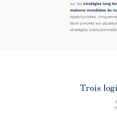
sur les
stratégies long t
maisons mondiales du no
opportunistes. Uniquemen
leurs preuves sur plusieu
stratégies institutionnell
Trois log
C
r