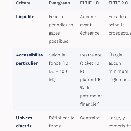
Critère
Evergreen
ELTIF 1.0
ELTIF 2.0
Liquidité
Fenêtres
Aucune
Encadrée
périodiques,
avant
selon le
gates
échéance
prospectu
possibles
Accessibilité
Selon le
Restreinte
Élargie,
particulier
fonds (10
(ticket 10
aucun
k€ – 100
k€,
minimum
k€)
plafond 10
réglementa
% du
patrimoine
financier)
Univers
Défini par le
Contraint
Large, y
d'actifs
fonds
compris h